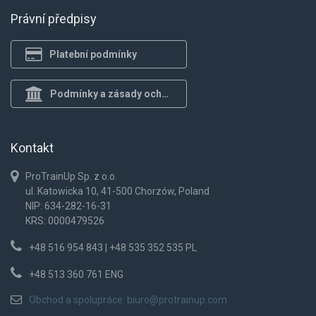
Právní předpisy
Platební podmínky
Podmínky a zásady ochrany osob.
Kontakt
ProTrainUp Sp. z o.o.
ul. Katowicka 10, 41-500 Chorzów, Poland
NIP: 634-282-16-31
KRS: 0000479526
+48 516 954 843 | +48 535 352 535 PL
+48 513 360 761 ENG
Obchod a spolupráce:
biuro@protrainup.com