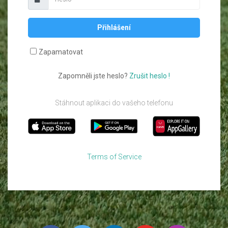
Přihlášení
Zapamatovat
Zapomněli jste heslo?
Zrušit heslo !
Stáhnout aplikaci do vašeho telefonu
Terms of Service